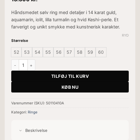
Håndsmedet sølv ring med detaljer i 14 karat guld,
aquamarin, iolit, lilla turmalin og hvid Keshi-perle. Et
farverigt og unikt smykke med kunstnerisk karakter.
RYD
Størrelse
52
53
54
55
56
57
58
59
60
Grace Duo Boquet Blue Ring antal
TILFØJ TIL KURV
KØB NU
Varenummer (SKU):
50110410A
Kategori:
Ringe
Beskrivelse