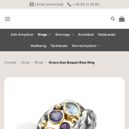
Fortsæt
[email protected]
+45 98 12 09 80
til
indhold
Alle Smykker
Ringe
Øreringe
Armbånd
Halskæder
Vedhæng
Tørklæder
Herresmykker
Forside
Shop
Ringe
Grace Duo Boquet Blue Ring