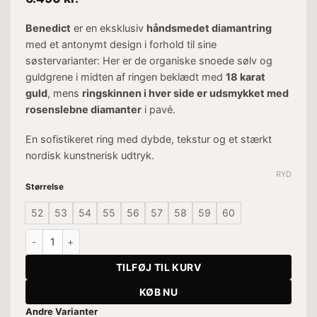
Benedict
er en eksklusiv
håndsmedet diamantring
med et antonymt design i forhold til sine
søstervarianter: Her er de organiske snoede sølv og
guldgrene i midten af ringen beklædt med
18 karat
guld
, mens
ringskinnen i hver side er udsmykket med
rosenslebne diamanter
i pavé.
En sofistikeret ring med dybde, tekstur og et stærkt
nordisk kunstnerisk udtryk.
RYD
Størrelse
52
53
54
55
56
57
58
59
60
Ring Benedict antal
TILFØJ TIL KURV
KØB NU
Andre Varianter