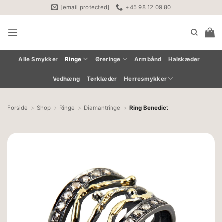
Fortsæt
[email protected]
+45 98 12 09 80
til
indhold
Alle Smykker
Ringe
Øreringe
Armbånd
Halskæder
Vedhæng
Tørklæder
Herresmykker
Forside
Shop
Ringe
Diamantringe
Ring Benedict