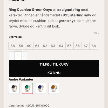
Ring Cushion Green Onyx
er en
signet ring
med
karakter. Ringen er håndsmedet i
925 sterling sølv
og
prydet med en cushion-slebet
grøn onyx
, som tilfører
farve, dybde og kant til dit look.
RYD
Størrelse
58
59
60
61
62
63
64
65
66
67
68
Ring Cushion Green Onyx antal
TILFØJ TIL KURV
KØB NU
Andre Varianter
Varenummer (SKU):
50110190C