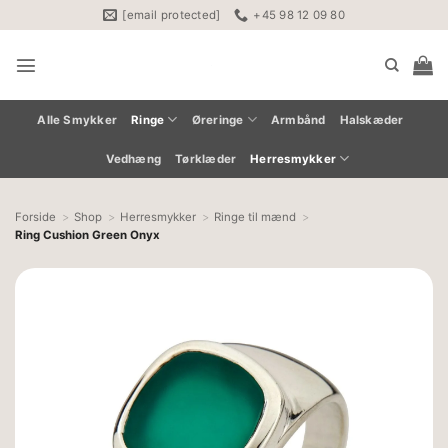
Fortsæt
[email protected]
+45 98 12 09 80
til
indhold
Alle Smykker
Ringe
Øreringe
Armbånd
Halskæder
Vedhæng
Tørklæder
Herresmykker
Forside
Shop
Herresmykker
Ringe til mænd
Ring Cushion Green Onyx