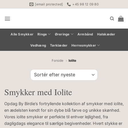
Fortsæt
[email protected]
+45 98 12 09 80
til
indhold
Alle Smykker
Ringe
Øreringe
Armbånd
Halskæder
Vedhæng
Tørklæder
Herresmykker
Forside
Iolite
Smykker med Iolite
Opdag By Birdie’s fortryllende kollektion af smykker med iolite,
en ædelsten kendt for sin dybe blå farve og unikke skønhed.
Vores iolite smykker er perfekte til enhver lejlighed, fra
dagligdags elegance til særlige begivenheder. Hvert stykke er