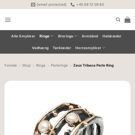
Fortsæt
[email protected]
+45 98 12 09 80
til
indhold
Alle Smykker
Ringe
Øreringe
Armbånd
Halskæder
Vedhæng
Tørklæder
Herresmykker
Forside
Shop
Ringe
Perleringe
Zeus Tribeca Perle Ring