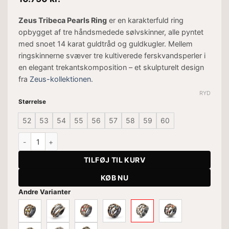
Zeus Tribeca Pearls Ring
er en karakterfuld ring
opbygget af tre håndsmedede sølvskinner, alle pyntet
med snoet 14 karat guldtråd og guldkugler. Mellem
ringskinnerne svæver tre kultiverede ferskvandsperler i
en elegant trekantskomposition – et skulpturelt design
fra
Zeus-kollektionen
.
RYD
Størrelse
52
53
54
55
56
57
58
59
60
Zeus Tribeca Perle Ring antal
TILFØJ TIL KURV
KØB NU
Andre Varianter