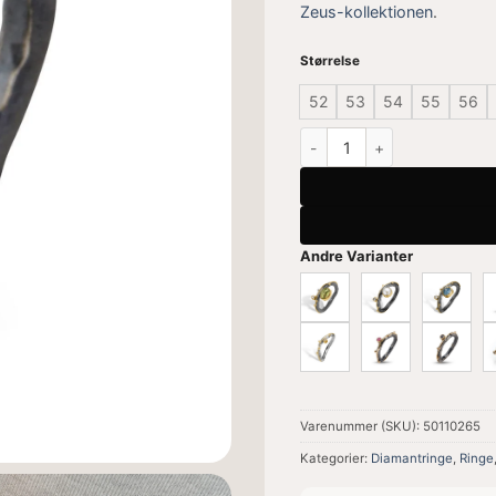
Zeus-kollektionen
.
Størrelse
52
53
54
55
56
Zeus Triple Precious Stones
Andre Varianter
Varenummer (SKU):
50110265
Kategorier:
Diamantringe
,
Ringe