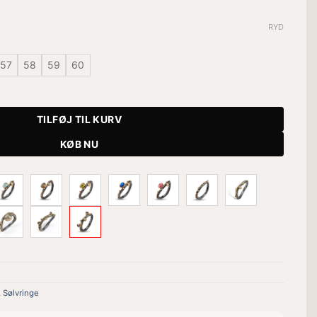
RYD
57
58
59
60
 Ring antal
TILFØJ TIL KURV
KØB NU
,
Sølvringe