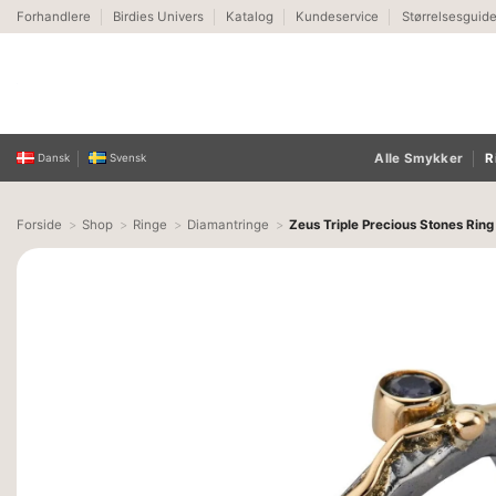
Fortsæt
Forhandlere
Birdies Univers
Katalog
Kundeservice
Størrelsesguid
til
indhold
Alle Smykker
R
Dansk
Svensk
Forside
Shop
Ringe
Diamantringe
Zeus Triple Precious Stones Ring