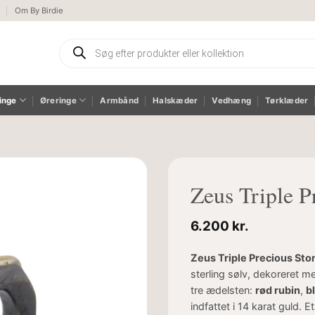
e
Om By Birdie
Products
search
inge
Øreringe
Armbånd
Halskæder
Vedhæng
Tørklæder
Zeus Triple P
6.200
kr.
Zeus Triple Precious Sto
sterling sølv, dekoreret 
tre ædelsten:
rød rubin
,
bl
indfattet i 14 karat guld.