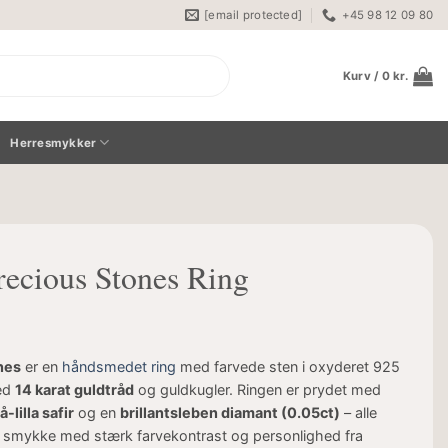
[email protected]
+45 98 12 09 80
Kurv /
0
kr.
Herresmykker
recious Stones Ring
nes
er en
håndsmedet ring
med farvede sten i oxyderet 925
med
14 karat guldtråd
og guldkugler. Ringen er prydet med
å-lilla safir
og en
brillantsleben diamant (0.05ct)
– alle
 Et smykke med stærk farvekontrast og personlighed fra