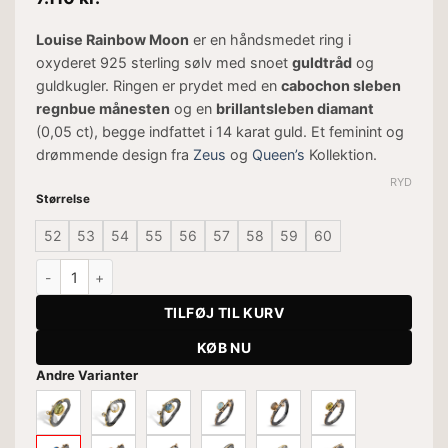
Louise Rainbow Moon
er en håndsmedet ring i
oxyderet 925 sterling sølv med snoet
guldtråd
og
guldkugler. Ringen er prydet med en
cabochon sleben
regnbue månesten
og en
brillantsleben diamant
(0,05 ct), begge indfattet i 14 karat guld. Et feminint og
drømmende design fra
Zeus
og
Queen’s
Kollektion.
RYD
Størrelse
52
53
54
55
56
57
58
59
60
Ring Louise Rainbow Moon antal
TILFØJ TIL KURV
KØB NU
Andre Varianter