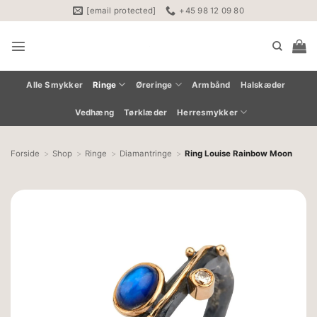
Fortsæt
[email protected]
+45 98 12 09 80
til
indhold
Alle Smykker
Ringe
Øreringe
Armbånd
Halskæder
Vedhæng
Tørklæder
Herresmykker
Forside
Shop
Ringe
Diamantringe
Ring Louise Rainbow Moon