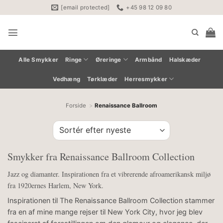
Fortsæt
[email protected]
+45 98 12 09 80
til
indhold
Alle Smykker
Ringe
Øreringe
Armbånd
Halskæder
Vedhæng
Tørklæder
Herresmykker
Forside
Renaissance Ballroom
Smykker fra Renaissance Ballroom Collection
Jazz og diamanter. Inspirationen fra et vibrerende afroamerikansk miljø
fra 1920ernes Harlem, New York.
Inspirationen til The Renaissance Ballroom Collection stammer
fra en af mine mange rejser til New York City, hvor jeg blev