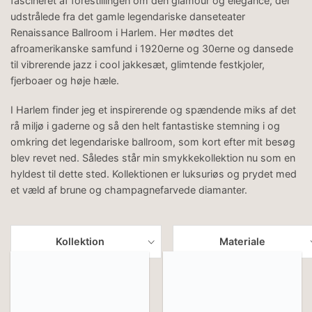
fascineret af forestillingen om den glamour og elegance, der
udstrålede fra det gamle legendariske danseteater
Renaissance Ballroom i Harlem. Her mødtes det
afroamerikanske samfund i 1920erne og 30erne og dansede
til vibrerende jazz i cool jakkesæt, glimtende festkjoler,
fjerboaer og høje hæle.
I Harlem finder jeg et inspirerende og spændende miks af det
rå miljø i gaderne og så den helt fantastiske stemning i og
omkring det legendariske ballroom, som kort efter mit besøg
blev revet ned. Således står min smykkekollektion nu som en
hyldest til dette sted. Kollektionen er luksuriøs og prydet med
et væld af brune og champagnefarvede diamanter.
Kollektion
Materiale