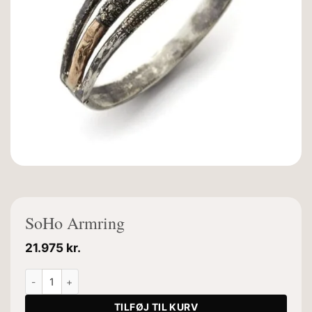
SoHo Armring
21.975
kr.
SoHo Armring antal
TILFØJ TIL KURV