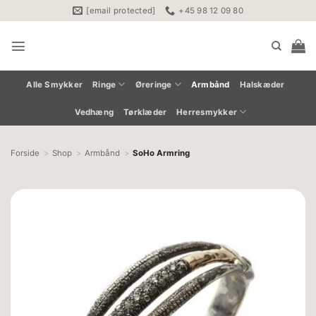
Fortsæt
[email protected]
+45 98 12 09 80
til
indhold
Alle Smykker
Ringe
Øreringe
Armbånd
Halskæder
Vedhæng
Tørklæder
Herresmykker
Forside
Shop
Armbånd
SoHo Armring