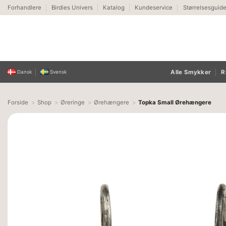
Fortsæt
Forhandlere
Birdies Univers
Katalog
Kundeservice
Størrelsesguid
til
indhold
Alle Smykker
R
Dansk
Svensk
Forside
Shop
Øreringe
Ørehængere
Topka Small Ørehængere