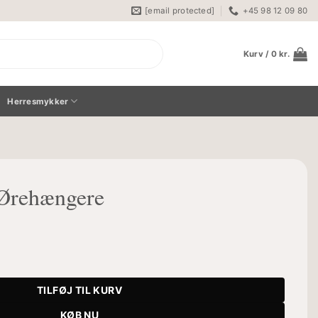
[email protected]
+45 98 12 09 80
Kurv /
0
kr.
Herresmykker
Ørehængere
tal
TILFØJ TIL KURV
KØB NU