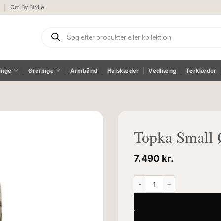
e
Om By Birdie
Products
search
inge
Øreringe
Armbånd
Halskæder
Vedhæng
Tørklæder
Topka Small 
7.490
kr.
Topka Small Ørehængere an