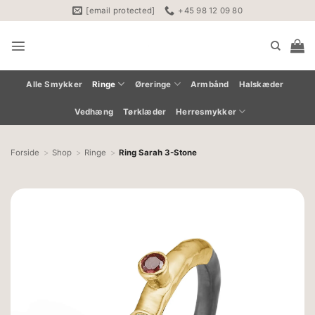
Fortsæt
[email protected]
+45 98 12 09 80
til
indhold
Alle Smykker
Ringe
Øreringe
Armbånd
Halskæder
Vedhæng
Tørklæder
Herresmykker
Forside
Shop
Ringe
Ring Sarah 3-Stone