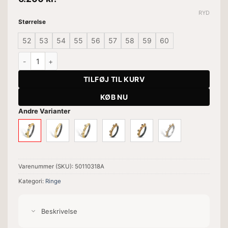
RYD
Størrelse
52
53
54
55
56
57
58
59
60
Ring Sarah 3-Stone antal
TILFØJ TIL KURV
KØB NU
Andre Varianter
Varenummer (SKU):
50110318A
Kategori:
Ringe
Beskrivelse