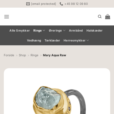
Fortsæt
[email protected]
+45 98 12 09 80
til
indhold
Alle Smykker
Ringe
Øreringe
Armbånd
Halskæder
Vedhæng
Tørklæder
Herresmykker
Forside
Shop
Ringe
Mary Aqua Raw