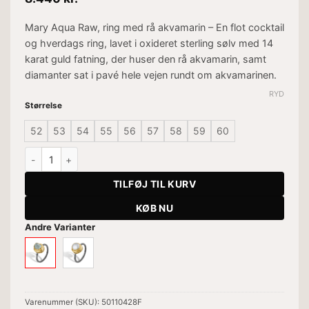
Mary Aqua Raw, ring med rå akvamarin – En flot cocktail
og hverdags ring, lavet i oxideret sterling sølv med 14
karat guld fatning, der huser den rå akvamarin, samt
diamanter sat i pavé hele vejen rundt om akvamarinen.
RYD
Størrelse
52
53
54
55
56
57
58
59
60
Mary Aqua Raw antal
TILFØJ TIL KURV
KØB NU
Andre Varianter
Varenummer (SKU):
50110428F