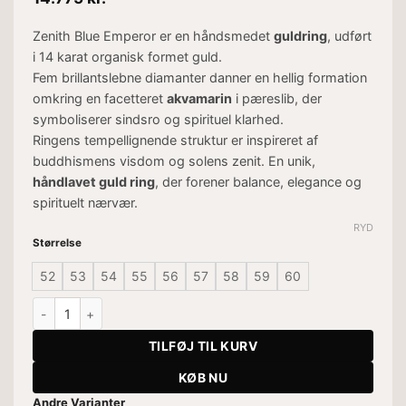
Zenith Blue Emperor er en håndsmedet
guldring
, udført
i 14 karat organisk formet guld.
Fem brillantslebne diamanter danner en hellig formation
omkring en facetteret
akvamarin
i pæreslib, der
symboliserer sindsro og spirituel klarhed.
Ringens tempellignende struktur er inspireret af
buddhismens visdom og solens zenit. En unik,
håndlavet guld ring
, der forener balance, elegance og
spirituelt nærvær.
RYD
Størrelse
52
53
54
55
56
57
58
59
60
Zenith Blue Emperor Guldring antal
TILFØJ TIL KURV
KØB NU
Andre Varianter