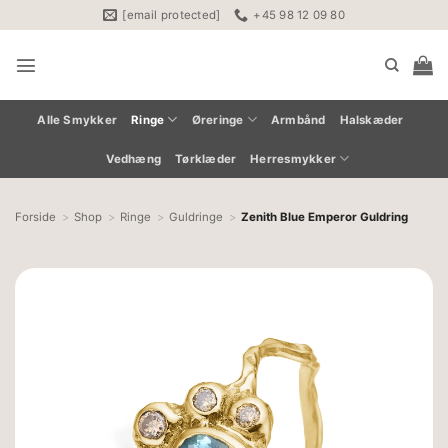
Fortsæt
[email protected]
+45 98 12 09 80
til
indhold
Alle Smykker
Ringe
Øreringe
Armbånd
Halskæder
Vedhæng
Tørklæder
Herresmykker
Forside
Shop
Ringe
Guldringe
Zenith Blue Emperor Guldring