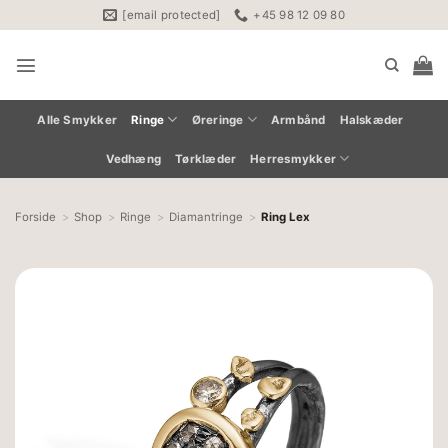
Fortsæt
[email protected]
+45 98 12 09 80
til
indhold
Alle Smykker
Ringe
Øreringe
Armbånd
Halskæder
Vedhæng
Tørklæder
Herresmykker
Forside
Shop
Ringe
Diamantringe
Ring Lex