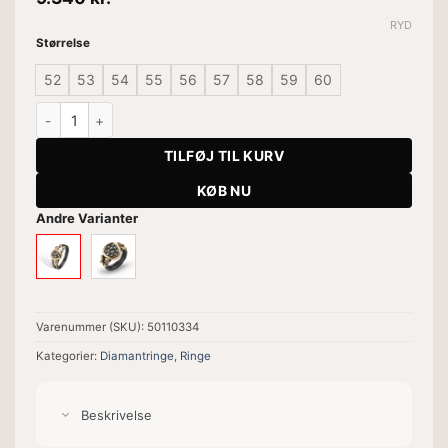
RYD
Størrelse
52
53
54
55
56
57
58
59
60
Ring Lex antal
TILFØJ TIL KURV
KØB NU
Andre Varianter
Varenummer (SKU):
50110334
Kategorier:
Diamantringe
,
Ringe
Beskrivelse