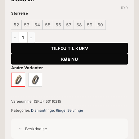
RYD
Størrelse
52
53
54
55
56
57
58
59
60
Ring Jacqueline I Gold&Pavé antal
TILFØJ TIL KURV
KØB NU
Andre Varianter
Varenummer (SKU):
50110215
Kategorier:
Diamantringe
,
Ringe
,
Sølvringe
Beskrivelse