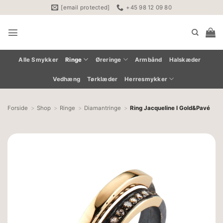
Fortsæt
[email protected]
+45 98 12 09 80
til
indhold
Alle Smykker
Ringe
Øreringe
Armbånd
Halskæder
Vedhæng
Tørklæder
Herresmykker
Forside
Shop
Ringe
Diamantringe
Ring Jacqueline I Gold&Pavé