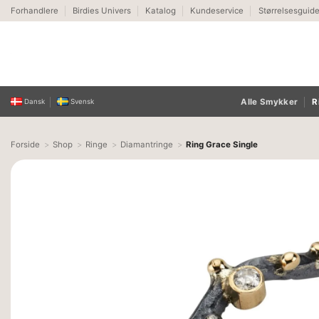
Fortsæt
Forhandlere
Birdies Univers
Katalog
Kundeservice
Størrelsesguid
til
indhold
Alle Smykker
R
Dansk
Svensk
Forside
Shop
Ringe
Diamantringe
Ring Grace Single