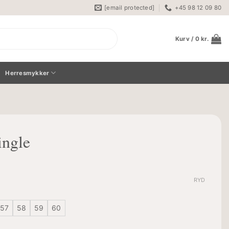
[email protected]
+45 98 12 09 80
Kurv /
0
kr.
Herresmykker
ingle
RYD
57
58
59
60