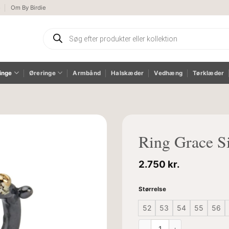
e
Om By Birdie
Products
search
inge
Øreringe
Armbånd
Halskæder
Vedhæng
Tørklæder
Ring Grace S
2.750
kr.
Størrelse
52
53
54
55
56
Ring Grace Single antal