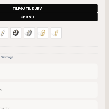
TILFØJ TIL KURV
KØB NU
,
Sølvringe
on
rnering