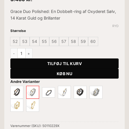
Grace Duo Polished: En Dobbelt-ring af Oxyderet Sølv,
14 Karat Guld og Brillanter
RYD
Størrelse
52
53
54
55
56
57
58
59
60
Ring Grace Duo Polished antal
TILFØJ TIL KURV
KØB NU
Andre Varianter
Varenummer (SKU):
50110229X