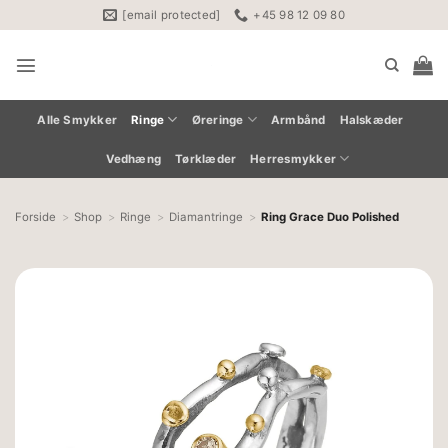
Fortsæt
[email protected]
+45 98 12 09 80
til
indhold
Alle Smykker
Ringe
Øreringe
Armbånd
Halskæder
Vedhæng
Tørklæder
Herresmykker
Forside
Shop
Ringe
Diamantringe
Ring Grace Duo Polished