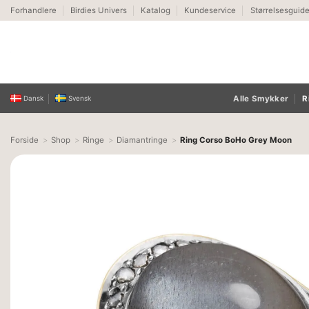
Fortsæt
Forhandlere
Birdies Univers
Katalog
Kundeservice
Størrelsesguid
til
indhold
Alle Smykker
R
Dansk
Svensk
Forside
Shop
Ringe
Diamantringe
Ring Corso BoHo Grey Moon