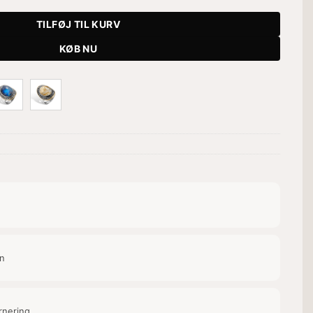
TILFØJ TIL KURV
KØB NU
on
rnering