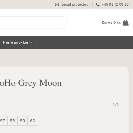
[email protected]
+45 98 12 09 80
Kurv /
0
kr.
Herresmykker
BoHo Grey Moon
RYD
57
58
59
60
 antal