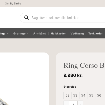
e
Om By Birdie
Products
search
inge
Øreringe
Armbånd
Halskæder
Vedhæng
Tørklæder
Ring Corso 
9.980
kr.
Størrelse
52
53
54
55
56
Ring Corso BoHo Grey Moon