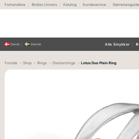
Fortsæt
Forhandlere
Birdies Univers
Katalog
Kundeservice
Størrelsesguid
til
indhold
Alle Smykker
R
Dansk
Svensk
Forside
Shop
Ringe
Diamantringe
Lotus Duo Plain Ring