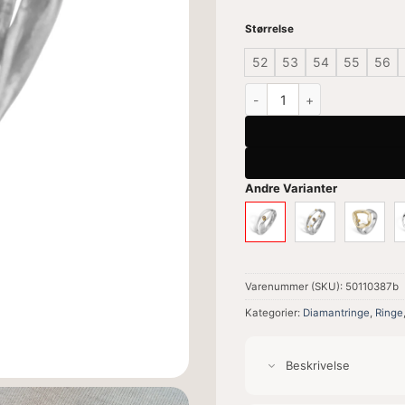
Størrelse
52
53
54
55
56
Lotus Duo Plain Ring antal
Andre Varianter
Varenummer (SKU):
50110387b
Kategorier:
Diamantringe
,
Ringe
Beskrivelse