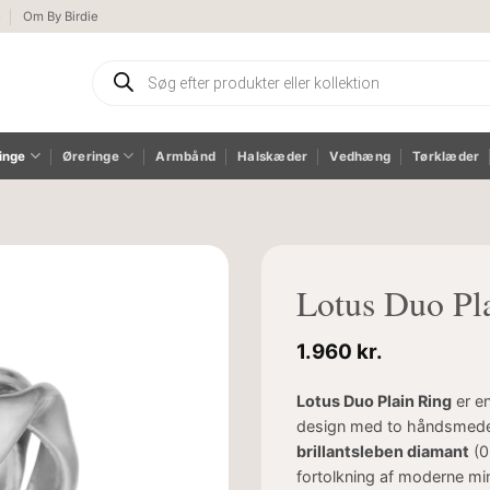
e
Om By Birdie
Products
search
inge
Øreringe
Armbånd
Halskæder
Vedhæng
Tørklæder
Lotus Duo Pl
1.960
kr.
Lotus Duo Plain Ring
er e
design med to håndsmedede
brillantsleben diamant
(0
fortolkning af moderne mi