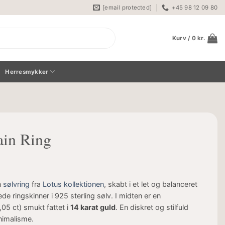
[email protected]
+45 98 12 09 80
Kurv /
0
kr.
Herresmykker
ain Ring
n
sølvring
fra
Lotus kollektionen
, skabt i et let og balanceret
 ringskinner i 925 sterling sølv. I midten er en
,05 ct) smukt fattet i
14 karat guld
. En diskret og stilfuld
nimalisme.