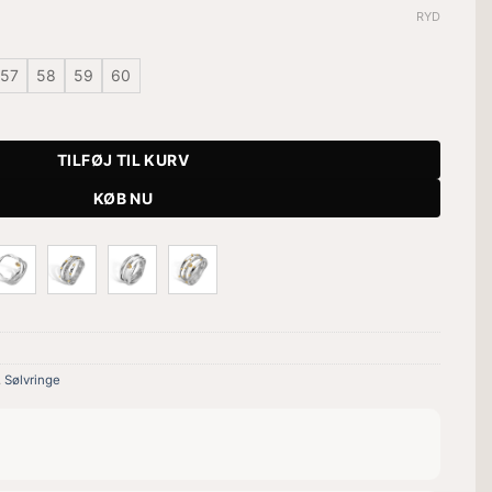
RYD
57
58
59
60
TILFØJ TIL KURV
KØB NU
,
Sølvringe