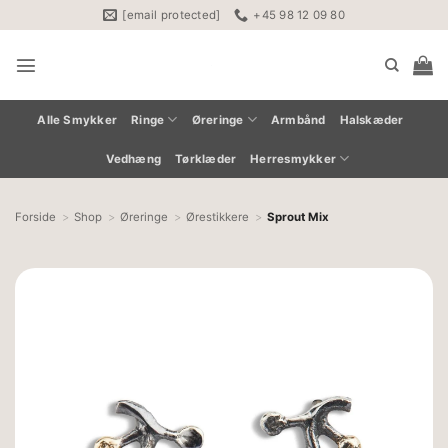
Fortsæt
[email protected]
+45 98 12 09 80
til
indhold
Alle Smykker
Ringe
Øreringe
Armbånd
Halskæder
Vedhæng
Tørklæder
Herresmykker
Forside
Shop
Øreringe
Ørestikkere
Sprout Mix