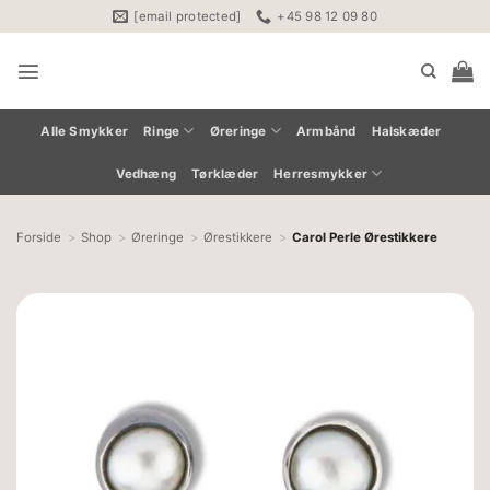
Fortsæt
[email protected]
+45 98 12 09 80
til
indhold
Alle Smykker
Ringe
Øreringe
Armbånd
Halskæder
Vedhæng
Tørklæder
Herresmykker
Forside
Shop
Øreringe
Ørestikkere
Carol Perle Ørestikkere