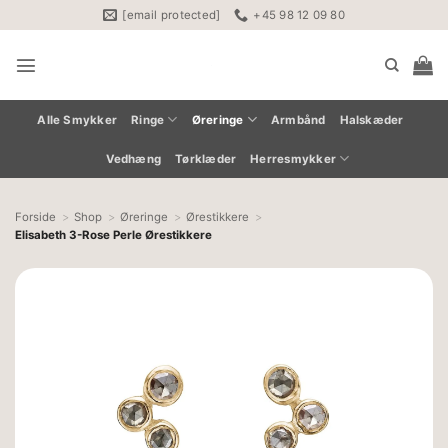
Fortsæt
[email protected]
+45 98 12 09 80
til
indhold
Alle Smykker
Ringe
Øreringe
Armbånd
Halskæder
Vedhæng
Tørklæder
Herresmykker
Forside
Shop
Øreringe
Ørestikkere
Elisabeth 3-Rose Perle Ørestikkere