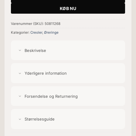
KØB NU
Varenummer (SKU):
50811268
Kategorier:
Creoler
,
Øreringe
Beskrivelse
Yderligere information
Forsendelse og Returnering
Størrelsesguide