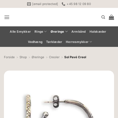
Fortsæt
[email protected]
+45 98 12 09 80
til
indhold
Alle Smykker
Ringe
Øreringe
Armbånd
Halskæder
Vedhæng
Tørklæder
Herresmykker
Forside
Shop
Øreringe
Creoler
Sol Pavé Creol