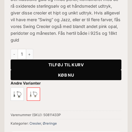
rå oxiderede sterlingsølv og et håndsmedet udtryk,
giver disse creoler et hipt og unikt udtryk. Hvis alligevel
vil have mere “Swing” og Jazz, eller er til flere farver, fås
vores Swing Creoler også med blandt andet pink opal,
peridoter og månesten. Fås hertil både i 925s og 18kt
guld
Swing Pearl Creol antal
TILFØJ TIL KURV
KØB NU
Andre Varianter
Varenummer (SKU):
50811433P
Kategorier:
Creoler
,
Øreringe