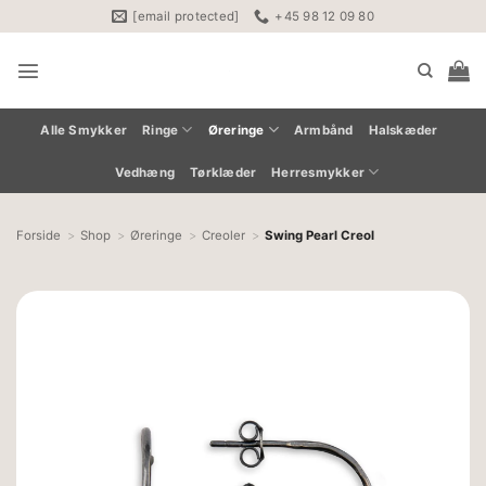
Fortsæt
[email protected]
+45 98 12 09 80
til
indhold
Alle Smykker
Ringe
Øreringe
Armbånd
Halskæder
Vedhæng
Tørklæder
Herresmykker
Forside
Shop
Øreringe
Creoler
Swing Pearl Creol