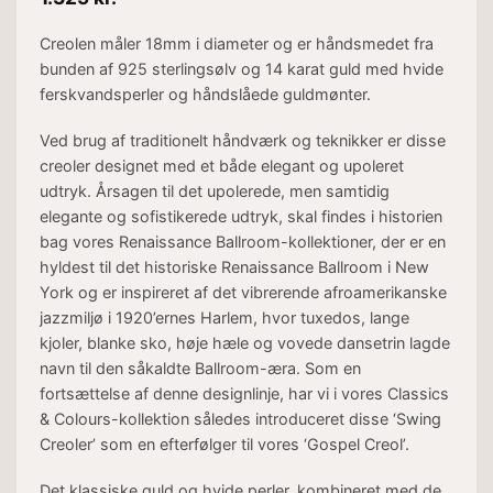
Creolen måler 18mm i diameter
og er håndsmedet fra
bunden af 925 sterlingsølv og 14 karat guld med hvide
ferskvandsperler og håndslåede guldmønter.
Ved brug af traditionelt håndværk og teknikker er disse
creoler designet med et både elegant og upoleret
udtryk. Årsagen til det upolerede, men samtidig
elegante og sofistikerede udtryk, skal findes i historien
bag vores Renaissance Ballroom-kollektioner, der er en
hyldest til det historiske Renaissance Ballroom i New
York og er inspireret af det vibrerende afroamerikanske
jazzmiljø i 1920’ernes Harlem, hvor tuxedos, lange
kjoler, blanke sko, høje hæle og vovede dansetrin lagde
navn til den såkaldte Ballroom-æra. Som en
fortsættelse af denne designlinje, har vi i vores Classics
& Colours-kollektion således introduceret disse ‘Swing
Creoler’ som en efterfølger til vores ‘Gospel Creol’.
Det klassiske guld og hvide perler, kombineret med de