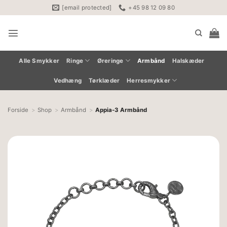
Fortsæt
[email protected]
+45 98 12 09 80
til
indhold
Alle Smykker
Ringe
Øreringe
Armbånd
Halskæder
Vedhæng
Tørklæder
Herresmykker
Forside
Shop
Armbånd
Appia-3 Armbånd