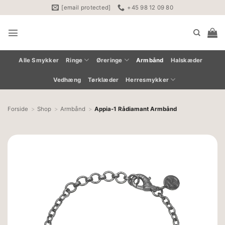
Fortsæt
[email protected]
+45 98 12 09 80
til
indhold
Alle Smykker
Ringe
Øreringe
Armbånd
Halskæder
Vedhæng
Tørklæder
Herresmykker
Forside
Shop
Armbånd
Appia-1 Rådiamant Armbånd