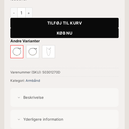
Appia-1 Rådiamant Armbånd antal
TILFØJ TIL KURV
KØB NU
Andre Varianter
Varenummer (SKU):
50301270D
Kategori:
Armbånd
Beskrivelse
Yderligere information