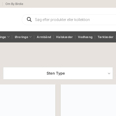
e
Om By Birdie
Products
search
inge
Øreringe
Armbånd
Halskæder
Vedhæng
Tørklæder
Sten Type