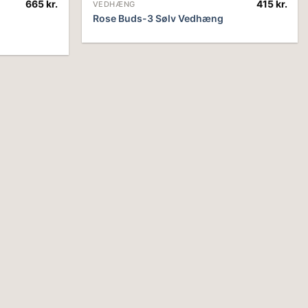
665
kr.
415
kr.
VEDHÆNG
Rose Buds-3 Sølv Vedhæng