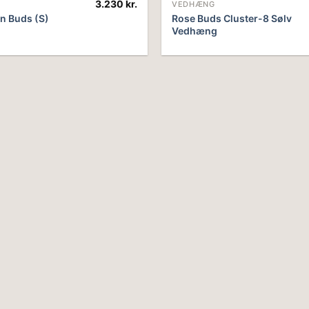
3.230
kr.
VEDHÆNG
n Buds (S)
Rose Buds Cluster-8 Sølv
Vedhæng