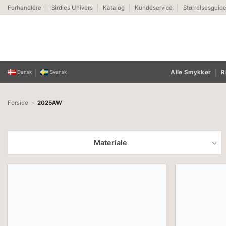
Fortsæt
Forhandlere
Birdies Univers
Katalog
Kundeservice
Størrelsesguid
til
indhold
Alle Smykker
R
Dansk
Svensk
Forside
2025AW
Materiale