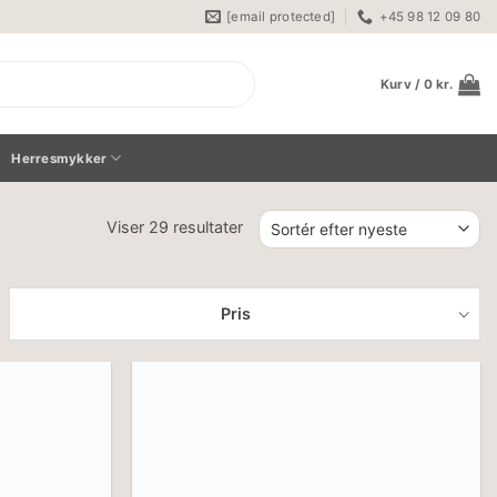
[email protected]
+45 98 12 09 80
Kurv /
0
kr.
Herresmykker
Sorteret
Viser 29 resultater
efter
seneste
Pris