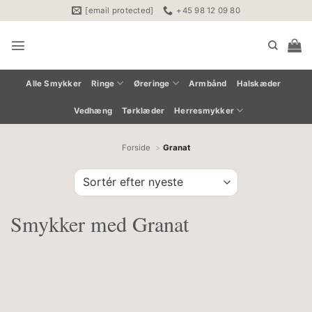
Fortsæt
[email protected]
+45 98 12 09 80
til
indhold
Alle Smykker
Ringe
Øreringe
Armbånd
Halskæder
Vedhæng
Tørklæder
Herresmykker
Forside
Granat
Smykker med Granat