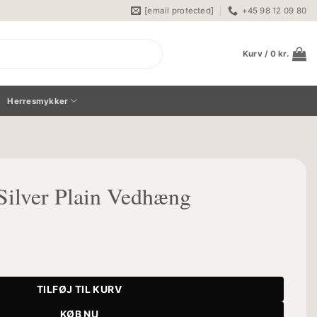
[email protected]
+45 98 12 09 80
Kurv /
0
kr.
Herresmykker
Silver Plain Vedhæng
edhæng antal
TILFØJ TIL KURV
KØB NU