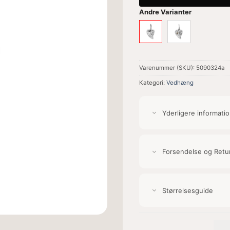
Andre Varianter
Varenummer (SKU):
5090324a
Kategori:
Vedhæng
Yderligere informati
Forsendelse og Retu
Størrelsesguide