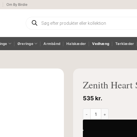
e
Om By Birdie
Products
search
inge
Øreringe
Armbånd
Halskæder
Vedhæng
Tørklæder
Zenith Heart 
535
kr.
Zenith Heart Silver Plain V