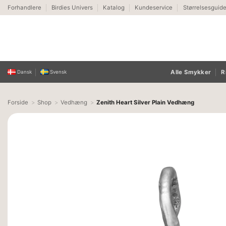
Fortsæt
Forhandlere
Birdies Univers
Katalog
Kundeservice
Størrelsesguid
til
indhold
Alle Smykker
R
Dansk
Svensk
Forside
Shop
Vedhæng
Zenith Heart Silver Plain Vedhæng