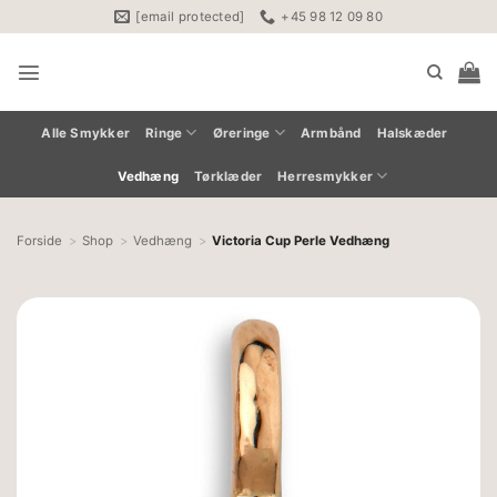
Fortsæt
[email protected]
+45 98 12 09 80
til
indhold
Alle Smykker
Ringe
Øreringe
Armbånd
Halskæder
Vedhæng
Tørklæder
Herresmykker
Forside
Shop
Vedhæng
Victoria Cup Perle Vedhæng