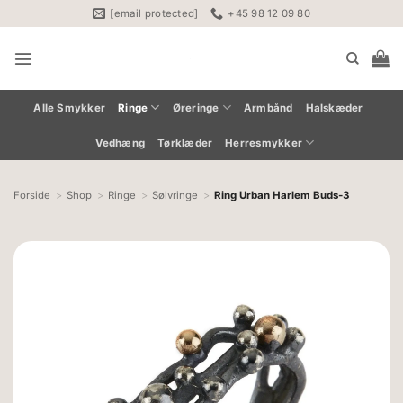
Fortsæt
[email protected]
+45 98 12 09 80
til
indhold
Alle Smykker
Ringe
Øreringe
Armbånd
Halskæder
Vedhæng
Tørklæder
Herresmykker
Forside
Shop
Ringe
Sølvringe
Ring Urban Harlem Buds-3