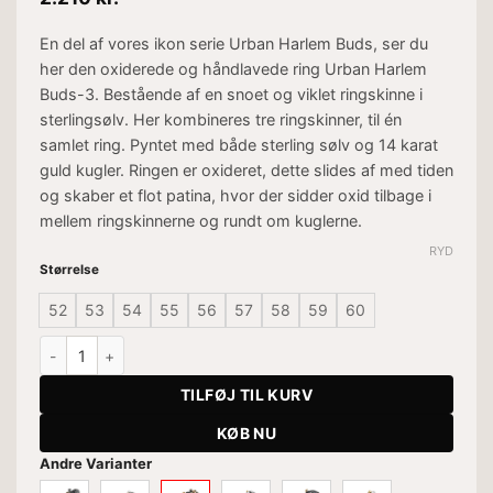
En del af vores ikon serie Urban Harlem Buds, ser du
her den oxiderede og håndlavede ring Urban Harlem
Buds-3. Bestående af en snoet og viklet ringskinne i
sterlingsølv. Her kombineres tre ringskinner, til én
samlet ring. Pyntet med både sterling sølv og 14 karat
guld kugler. Ringen er oxideret, dette slides af med tiden
og skaber et flot patina, hvor der sidder oxid tilbage i
mellem ringskinnerne og rundt om kuglerne.
RYD
Størrelse
52
53
54
55
56
57
58
59
60
Ring Urban Harlem Buds-3 antal
TILFØJ TIL KURV
KØB NU
Andre Varianter