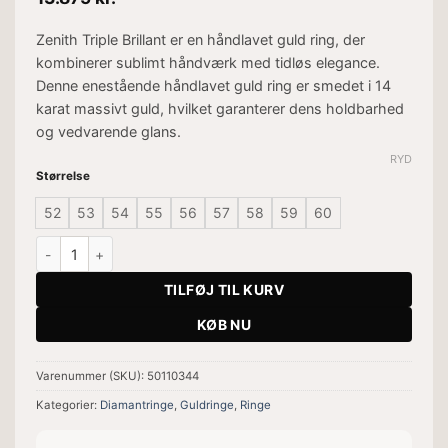
Zenith Triple Brillant er en håndlavet guld ring, der
kombinerer sublimt håndværk med tidløs elegance.
Denne enestående håndlavet guld ring er smedet i 14
karat massivt guld, hvilket garanterer dens holdbarhed
og vedvarende glans.
RYD
Størrelse
52
53
54
55
56
57
58
59
60
Zenith Triple Brillant Ring antal
TILFØJ TIL KURV
KØB NU
Varenummer (SKU):
50110344
Kategorier:
Diamantringe
,
Guldringe
,
Ringe