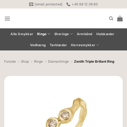
Fortsæt
[email protected]
+45 98 12 09 80
til
indhold
Alle Smykker
Ringe
Øreringe
Armbånd
Halskæder
Vedhæng
Tørklæder
Herresmykker
Forside
Shop
Ringe
Diamantringe
Zenith Triple Brillant Ring