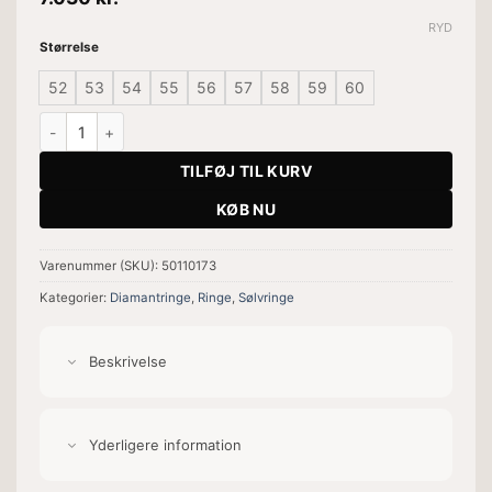
RYD
Størrelse
52
53
54
55
56
57
58
59
60
Ring Heritage Golden Single antal
TILFØJ TIL KURV
KØB NU
Varenummer (SKU):
50110173
Kategorier:
Diamantringe
,
Ringe
,
Sølvringe
Beskrivelse
Yderligere information