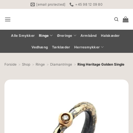
Fortsæt
[email protected]
+45 98 12 09 80
til
indhold
Alle Smykker
Ringe
Øreringe
Armbånd
Halskæder
Vedhæng
Tørklæder
Herresmykker
Forside
Shop
Ringe
Diamantringe
Ring Heritage Golden Single