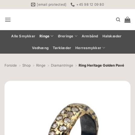
Fortsæt
[email protected]
+45 98 12 09 80
til
indhold
Alle Smykker
Ringe
Øreringe
Armbånd
Halskæder
Vedhæng
Tørklæder
Herresmykker
Forside
Shop
Ringe
Diamantringe
Ring Heritage Golden Pavé