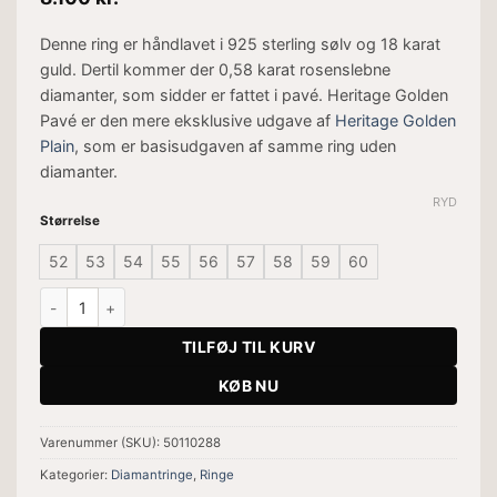
Denne ring er håndlavet i 925 sterling sølv og 18 karat
guld. Dertil kommer der 0,58 karat rosenslebne
diamanter, som sidder er fattet i pavé. Heritage Golden
Pavé er den mere eksklusive udgave af
Heritage Golden
Plain
, som er basisudgaven af samme ring uden
diamanter.
RYD
Størrelse
52
53
54
55
56
57
58
59
60
Ring Heritage Golden Pavé antal
TILFØJ TIL KURV
KØB NU
Varenummer (SKU):
50110288
Kategorier:
Diamantringe
,
Ringe