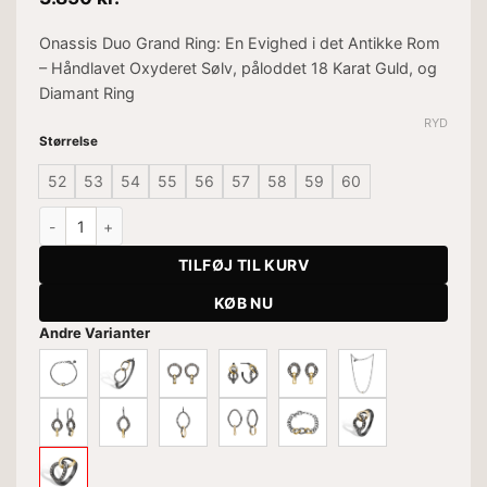
Onassis Duo Grand Ring: En Evighed i det Antikke Rom
– Håndlavet Oxyderet Sølv, påloddet 18 Karat Guld, og
Diamant Ring
RYD
Størrelse
52
53
54
55
56
57
58
59
60
Ring Onassis Duo Grand antal
TILFØJ TIL KURV
KØB NU
Andre Varianter