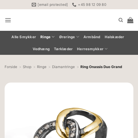
Fortsæt
[email protected]
+45 98 12 09 80
til
indhold
Alle Smykker
Ringe
Øreringe
Armbånd
Halskæder
Vedhæng
Tørklæder
Herresmykker
Forside
Shop
Ringe
Diamantringe
Ring Onassis Duo Grand