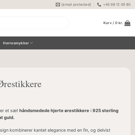
[email protected]
+45 98 12 09 80
Kurv /
0
kr.
Herresmykker
Ørestikkere
er et sæt
håndsmedede hjerte ørestikkere
i
925 sterling
at guld.
sign kombinerer kantet elegance med en fin, og delvist