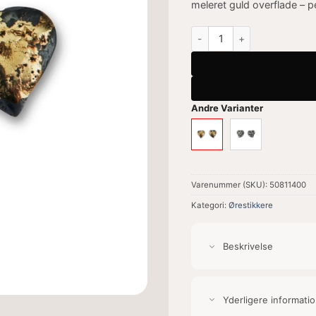
meleret guld overflade – p
Urban Heart Ørestikkere an
Andre Varianter
Varenummer (SKU):
50811400
Kategori:
Ørestikkere
Beskrivelse
Yderligere informati