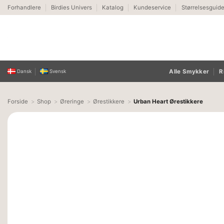
Fortsæt
Forhandlere
Birdies Univers
Katalog
Kundeservice
Størrelsesguid
til
indhold
Alle Smykker
R
Dansk
Svensk
Forside
Shop
Øreringe
Ørestikkere
Urban Heart Ørestikkere