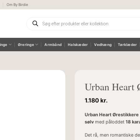
e
Om By Birdie
Products
search
inge
Øreringe
Armbånd
Halskæder
Vedhæng
Tørklæder
Urban Heart 
1.180
kr.
Urban Heart Ørestikkere
sølv
med påloddet
18 kar
Det rå, men romantiske de