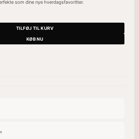
erfekte som dine nye hverdagsfavoritter.
tal
TILFØJ TIL KURV
KØB NU
on