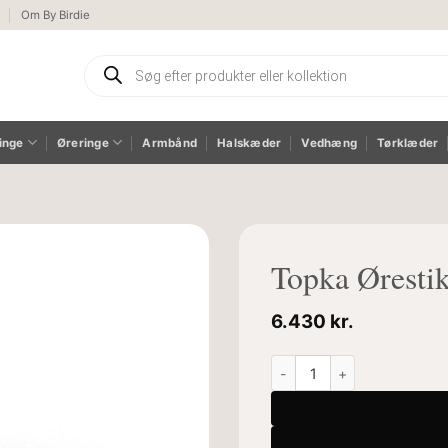
e
Om By Birdie
Products
search
inge
Øreringe
Armbånd
Halskæder
Vedhæng
Tørklæder
Topka Øresti
6.430
kr.
Topka Ørestikkere antal