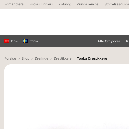
Fortsæt
Forhandlere
Birdies Univers
Katalog
Kundeservice
Størrelsesguid
til
indhold
Alle Smykker
R
Dansk
Svensk
Forside
Shop
Øreringe
Ørestikkere
Topka Ørestikkere