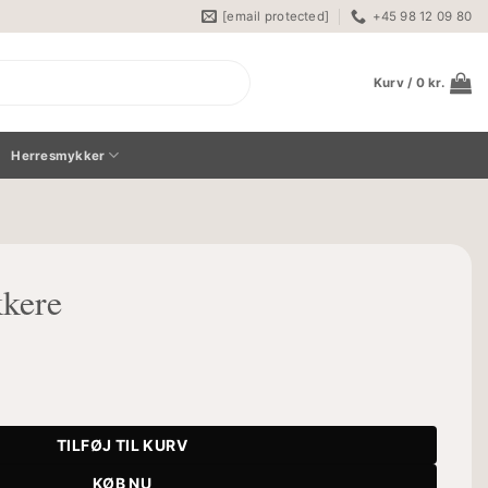
[email protected]
+45 98 12 09 80
Kurv /
0
kr.
Herresmykker
kkere
TILFØJ TIL KURV
KØB NU