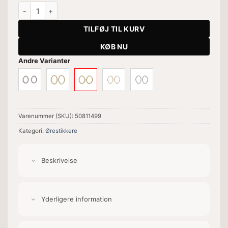
Onassis Oval Golden Pavé (29mm) antal
TILFØJ TIL KURV
KØB NU
Andre Varianter
Varenummer (SKU):
50811499
Kategori:
Ørestikkere
Beskrivelse
Yderligere information