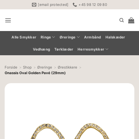
Fortsæt
[email protected]
+45 98 12 09 80
til
indhold
Alle Smykker
Ringe
Øreringe
Armbånd
Halskæder
Vedhæng
Tørklæder
Herresmykker
Forside
Shop
Øreringe
Ørestikkere
Onassis Oval Golden Pavé (29mm)