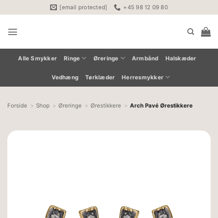
Fortsæt
[email protected]
+45 98 12 09 80
til
indhold
Alle Smykker
Ringe
Øreringe
Armbånd
Halskæder
Vedhæng
Tørklæder
Herresmykker
Forside
Shop
Øreringe
Ørestikkere
Arch Pavé Ørestikkere