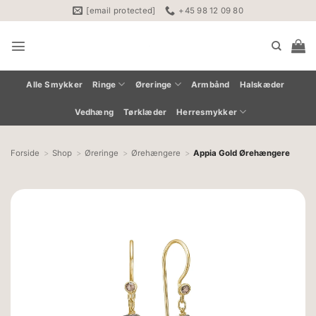
Fortsæt
[email protected]
+45 98 12 09 80
til
indhold
Alle Smykker
Ringe
Øreringe
Armbånd
Halskæder
Vedhæng
Tørklæder
Herresmykker
Forside
Shop
Øreringe
Ørehængere
Appia Gold Ørehængere