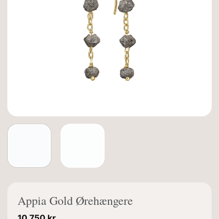
Appia Gold Ørehængere
10.750
kr.