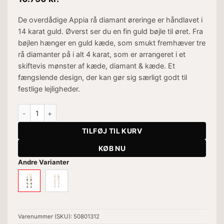
De overdådige Appia rå diamant øreringe er håndlavet i
14 karat guld. Øverst ser du en fin guld bøjle til øret. Fra
bøjlen hænger en guld kæde, som smukt fremhæver tre
rå diamanter på i alt 4 karat, som er arrangeret i et
skiftevis mønster af kæde, diamant & kæde. Et
fængslende design, der kan gør sig særligt godt til
festlige lejligheder.
Appia Gold Ørehængere antal
TILFØJ TIL KURV
KØB NU
Andre Varianter
Varenummer (SKU):
50801312