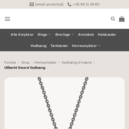
Fortsæt
[email protected]
+45 98 12 09 80
til
indhold
Alle Smykker
Ringe
Øreringe
Armbånd
Halskæder
Vedhæng
Tørklæder
Herresmykker
Forside
Shop
Herresmykker
Vedhæng til mænd
Ulfberht Sword Vedhæng