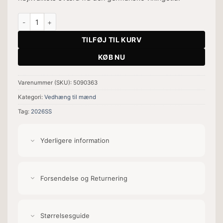
Ulfberht Sword Vedhæng antal
TILFØJ TIL KURV
KØB NU
Varenummer (SKU):
5090363
Kategori:
Vedhæng til mænd
Tag:
2026SS
Yderligere information
Forsendelse og Returnering
Størrelsesguide