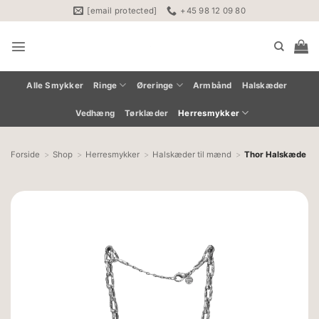
Fortsæt
[email protected]
+45 98 12 09 80
til
indhold
Alle Smykker
Ringe
Øreringe
Armbånd
Halskæder
Vedhæng
Tørklæder
Herresmykker
Forside
Shop
Herresmykker
Halskæder til mænd
Thor Halskæde