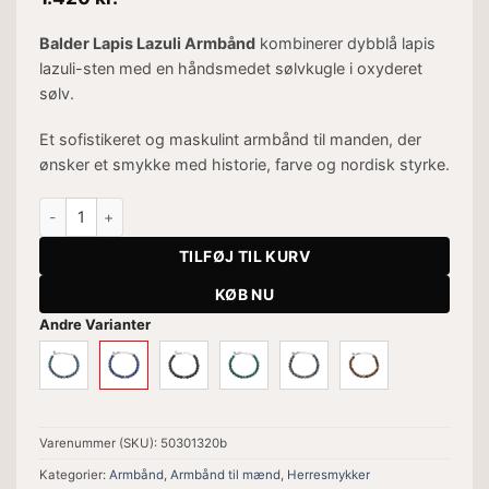
Balder Lapis Lazuli Armbånd
kombinerer dybblå lapis
lazuli-sten med en håndsmedet sølvkugle i oxyderet
sølv.
Et sofistikeret og maskulint armbånd til manden, der
ønsker et smykke med historie, farve og nordisk styrke.
Balder Lapis Lazuli Armbånd antal
TILFØJ TIL KURV
KØB NU
Andre Varianter
Varenummer (SKU):
50301320b
Kategorier:
Armbånd
,
Armbånd til mænd
,
Herresmykker