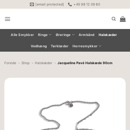
Fortsæt
[email protected]
+45 98 12 09 80
til
indhold
Alle Smykker
Ringe
Øreringe
Armbånd
Halskæder
Vedhæng
Tørklæder
Herresmykker
Forside
Shop
Halskæder
Jacqueline Pavé Halskæde 90cm