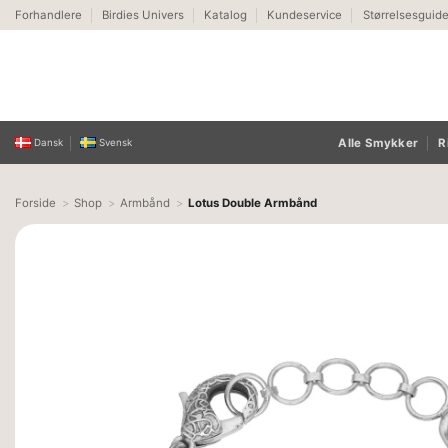
Fortsæt
Forhandlere
Birdies Univers
Katalog
Kundeservice
Størrelsesguid
til
indhold
Alle Smykker
R
Dansk
Svensk
Forside
Shop
Armbånd
Lotus Double Armbånd