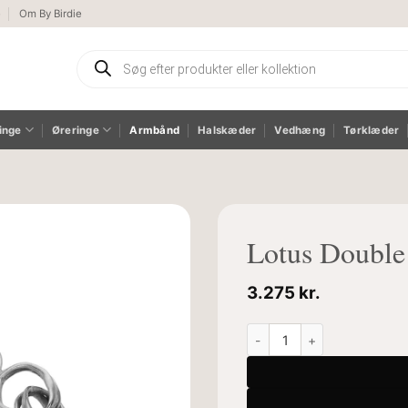
e
Om By Birdie
Products
search
inge
Øreringe
Armbånd
Halskæder
Vedhæng
Tørklæder
Lotus Doubl
3.275
kr.
Lotus Double Armbånd anta