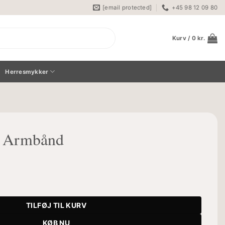
[email protected]
+45 98 12 09 80
Kurv /
0
kr.
Herresmykker
e Armbånd
l
TILFØJ TIL KURV
KØB NU