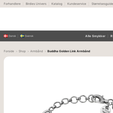
Fortsæt
Forhandlere
Birdies Univers
Katalog
Kundeservice
Størrelsesguid
til
indhold
Alle Smykker
R
Dansk
Svensk
Forside
Shop
Armbånd
Buddha Golden Link Armbånd