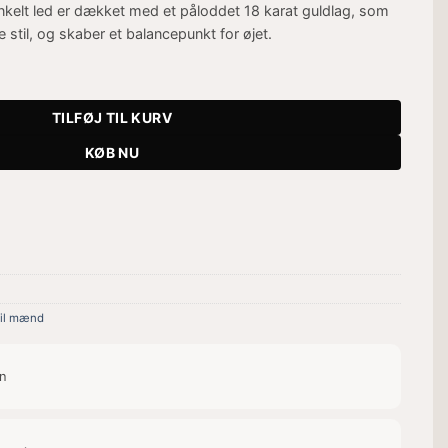
enkelt led er dækket med et påloddet 18 karat guldlag, som
til, og skaber et balancepunkt for øjet.
d antal
TILFØJ TIL KURV
KØB NU
il mænd
on