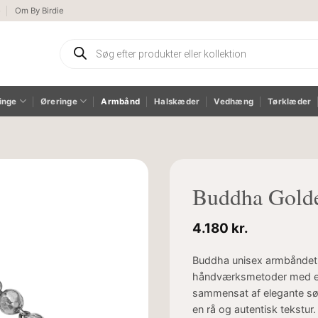
e
Om By Birdie
Products
search
inge
Øreringe
Armbånd
Halskæder
Vedhæng
Tørklæder
Buddha Gold
4.180
kr.
Buddha unisex armbåndet, 
håndværksmetoder med en 
sammensat af elegante søl
en rå og autentisk tekstur.