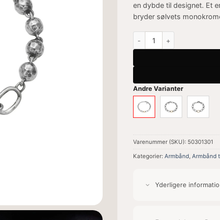
en dybde til designet. Et 
bryder sølvets monokrome s
Buddha Golden Link Armbån
Andre Varianter
Varenummer (SKU):
50301301
Kategorier:
Armbånd
,
Armbånd t
Yderligere informati