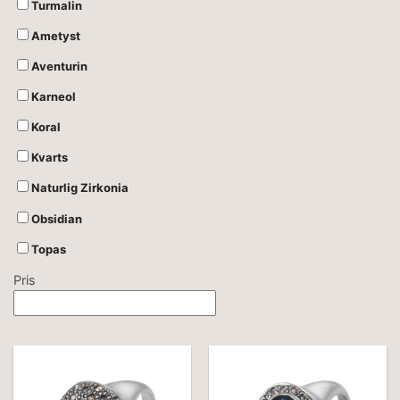
Turmalin
Ametyst
Aventurin
Karneol
Koral
Kvarts
Naturlig Zirkonia
Obsidian
Topas
Pris