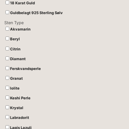
18 Karat Guld
Guldbelagt 925 Sterling Sølv
Sten Type
Akvamarin
Beryl
Citrin
Diamant
Ferskvandsperle
Granat
Iolite
Keshi Perle
Krystal
Labradorit
Lapis Lazuli