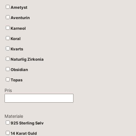
Ametyst
Aventurin
Karneol
Koral
Kvarts
Naturlig Zirkonia
Obsidian
Topas
Pris
Materiale
925 Sterling Sølv
14 Karat Guld