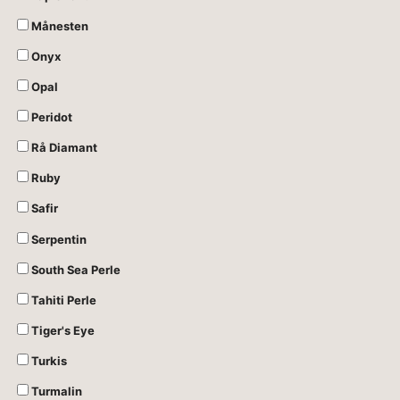
Månesten
Onyx
Opal
Peridot
Rå Diamant
Ruby
Safir
Serpentin
South Sea Perle
Tahiti Perle
Tiger's Eye
Turkis
Turmalin