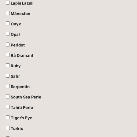
Lapis Lazuli
Månesten
Onyx
Opal
Peridot
Rå Diamant
Ruby
Safir
Serpentin
South Sea Perle
Tahiti Perle
Tiger's Eye
Turkis