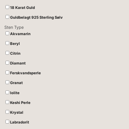
18 Karat Guld
Guldbelagt 925 Sterling Sølv
Sten Type
Akvamarin
Beryl
Citrin
Diamant
Ferskvandsperle
Granat
Iolite
Keshi Perle
Krystal
Labradorit