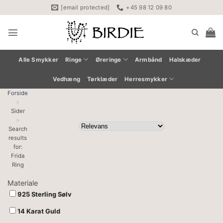
Fortsæt
[email protected]
+45 98 12 09 80
til
indhold
Alle Smykker
Ringe
Øreringe
Armbånd
Halskæder
Vedhæng
Tørklæder
Herresmykker
Forside
Sider
Search
results
for:
Frida
Ring
Materiale
925 Sterling Sølv
14 Karat Guld